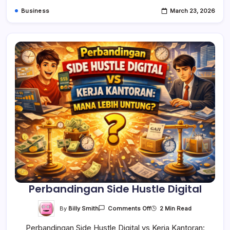
Business
March 23, 2026
Perbandingan Side Hustle Digital
On
By
Billy Smith
2 Min Read
Comments Off
Perbandingan
Side
Perbandingan Side Hustle Digital vs Kerja Kantoran:
Hustle