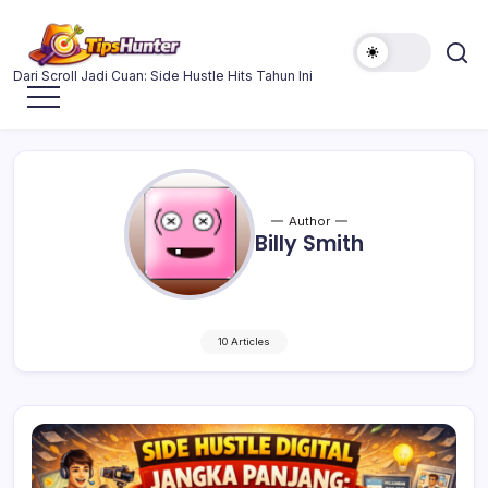
Skip
to
content
Side
Dari Scroll Jadi Cuan: Side Hustle Hits Tahun Ini
Hustle
Digital
yang
Lagi
Naik
Daun
Author
Tahun
Billy Smith
Ini
10 Articles