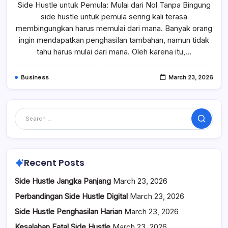
Side Hustle untuk Pemula: Mulai dari Nol Tanpa Bingung
Untuk
Pemula
side hustle untuk pemula sering kali terasa
membingungkan harus memulai dari mana. Banyak orang
ingin mendapatkan penghasilan tambahan, namun tidak
tahu harus mulai dari mana. Oleh karena itu,…
Business
March 23, 2026
Search
Recent Posts
Side Hustle Jangka Panjang
March 23, 2026
Perbandingan Side Hustle Digital
March 23, 2026
Side Hustle Penghasilan Harian
March 23, 2026
Kesalahan Fatal Side Hustle
March 23, 2026