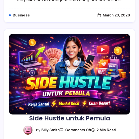
Business
March 23, 2026
Side Hustle untuk Pemula
On
By
Billy Smith
2 Min Read
Comments Off
Side
Hustle