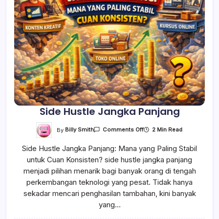
Side Hustle Jangka Panjang
On
By
Billy Smith
2 Min Read
Comments Off
Side
Hustle
Side Hustle Jangka Panjang: Mana yang Paling Stabil
Jangka
Panjang
untuk Cuan Konsisten? side hustle jangka panjang
menjadi pilihan menarik bagi banyak orang di tengah
perkembangan teknologi yang pesat. Tidak hanya
sekadar mencari penghasilan tambahan, kini banyak
yang…