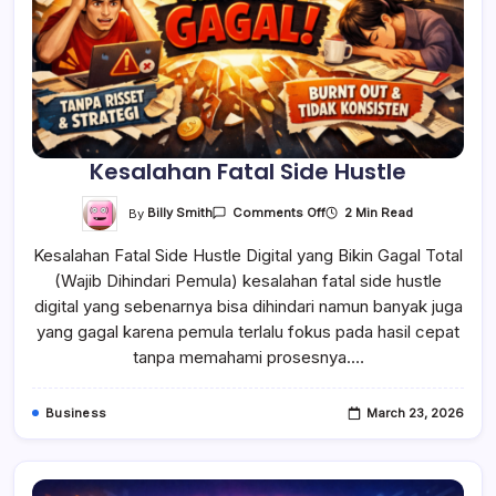
Kesalahan Fatal Side Hustle
On
By
Billy Smith
2 Min Read
Comments Off
Kesalahan
Fatal
Kesalahan Fatal Side Hustle Digital yang Bikin Gagal Total
Side
Hustle
(Wajib Dihindari Pemula) kesalahan fatal side hustle
digital yang sebenarnya bisa dihindari namun banyak juga
yang gagal karena pemula terlalu fokus pada hasil cepat
tanpa memahami prosesnya.…
Business
March 23, 2026