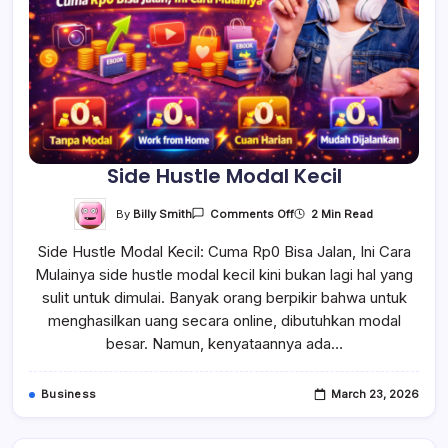
Side Hustle Modal Kecil
On
By
Billy Smith
2 Min Read
Comments Off
Side
Hustle
Side Hustle Modal Kecil: Cuma Rp0 Bisa Jalan, Ini Cara
Modal
Kecil
Mulainya side hustle modal kecil kini bukan lagi hal yang
sulit untuk dimulai. Banyak orang berpikir bahwa untuk
menghasilkan uang secara online, dibutuhkan modal
besar. Namun, kenyataannya ada…
Business
March 23, 2026