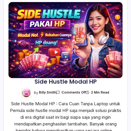
Side Hustle Modal HP
On
By
Billy Smith
2 Min Read
Comments Off
Side
Hustle
Side Hustle Modal HP : Cara Cuan Tanpa Laptop untuk
Modal
HP
Pemula side hustle modal HP saja menjadi solusi praktis
di era digital saat ini bagi siapa saja yang ingin
mendapatkan penghasilan tambahan. Banyak orang
berpikir bahwa menghasilkan uang secara online…