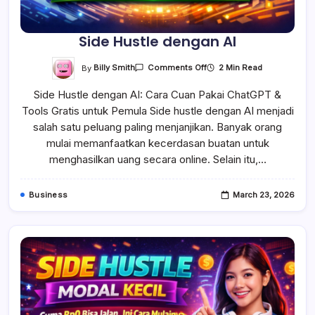
Side Hustle dengan AI
On
By
Billy Smith
2 Min Read
Comments Off
Side
Hustle
Side Hustle dengan AI: Cara Cuan Pakai ChatGPT &
Dengan
AI
Tools Gratis untuk Pemula Side hustle dengan AI menjadi
salah satu peluang paling menjanjikan. Banyak orang
mulai memanfaatkan kecerdasan buatan untuk
menghasilkan uang secara online. Selain itu,…
Business
March 23, 2026