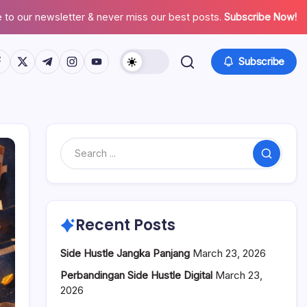
 to our newsletter & never miss our best posts.
Subscribe Now!
tps://www.facebook.com/
https://twitter.com/
https://t.me/
https://www.instagram.com/
https://youtube.com/
Subscribe
Search
Recent Posts
Side Hustle Jangka Panjang
March 23, 2026
Perbandingan Side Hustle Digital
March 23,
2026