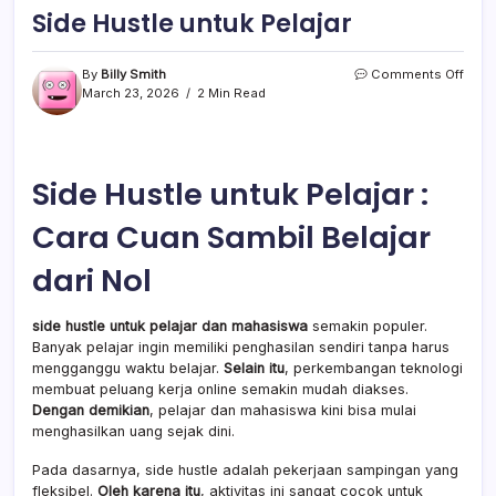
Side Hustle untuk Pelajar
on
By
Billy Smith
Comments Off
Side
March 23, 2026
2 Min Read
Hustl
untu
Pelaj
Side Hustle untuk Pelajar :
Cara Cuan Sambil Belajar
dari Nol
side hustle untuk pelajar dan mahasiswa
semakin populer.
Banyak pelajar ingin memiliki penghasilan sendiri tanpa harus
mengganggu waktu belajar.
Selain itu
, perkembangan teknologi
membuat peluang kerja online semakin mudah diakses.
Dengan demikian
, pelajar dan mahasiswa kini bisa mulai
menghasilkan uang sejak dini.
Pada dasarnya, side hustle adalah pekerjaan sampingan yang
fleksibel.
Oleh karena itu
, aktivitas ini sangat cocok untuk